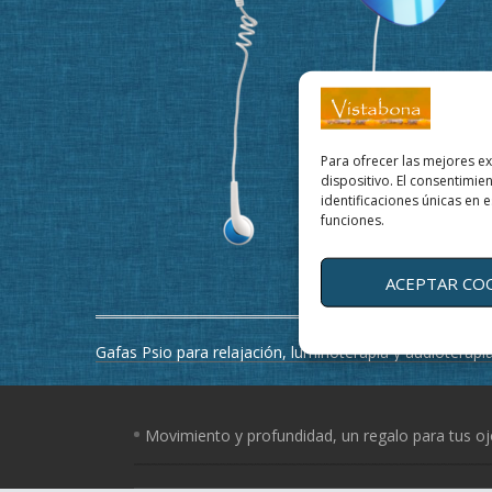
Para ofrecer las mejores e
dispositivo. El consentimi
identificaciones únicas en e
funciones.
ACEPTAR CO
Navegación
Gafas Psio para relajación, luminoterapia y audioterapi
de
entradas
Movimiento y profundidad, un regalo para tus o