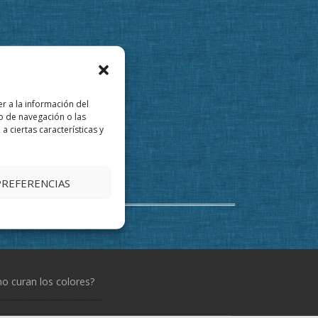
r a la información del
o de navegación o las
a ciertas características y
PREFERENCIAS
 curan los colores?