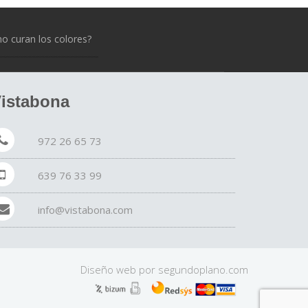
 curan los colores?
istabona
972 26 65 73
639 76 33 99
info@vistabona.com
Diseño web por
segundo
plano
.com