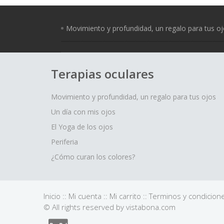
Movimiento y profundidad, un regalo para tus o
Terapias oculares
Movimiento y profundidad, un regalo para tus ojos
Un día con mis ojos
El Yoga de los ojos
Periferia
¿Cómo curan los colores?
Inicio
::
Mi cuenta
::
Mi carrito
::
Terminos y condicion
© All rights reserved by vistabona.com