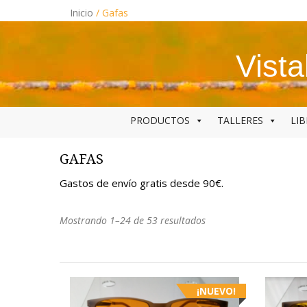
Skip
Inicio
/ Gafas
to
content
Vist
PRODUCTOS
TALLERES
LI
GAFAS
Gastos de envío gratis desde 90€.
Ordenado
Mostrando 1–24 de 53 resultados
por
los
últimos
¡NUEVO!