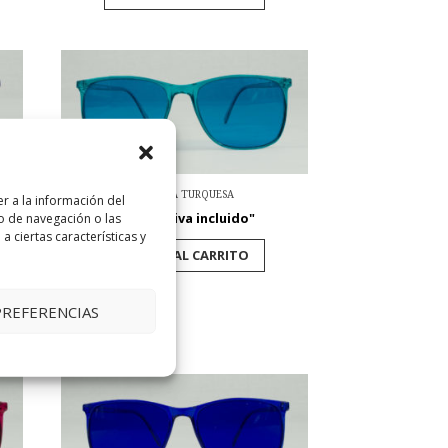
ALEGRÍA TURQUESA
r a la información del
30,00
€
"iva incluido"
o de navegación o las
a ciertas características y
AÑADIR AL CARRITO
PREFERENCIAS