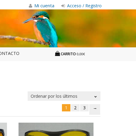
Mi cuenta
Acceso / Registro
ONTACTO
CARRITO
0,00€
1
2
3
→