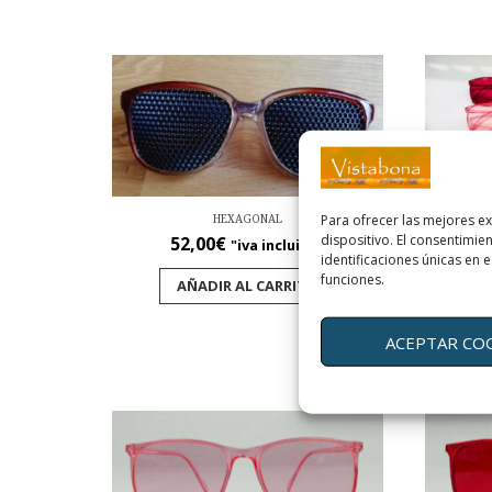
Para ofrecer las mejores e
HEXAGONAL
dispositivo. El consentimi
52,00
€
"iva incluido"
identificaciones únicas en e
funciones.
SU
AÑADIR AL CARRITO
2
ACEPTAR CO