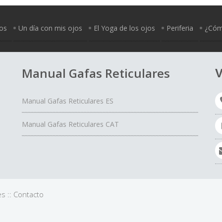
jos
Un día con mis ojos
El Yoga de los ojos
Periferia
¿Cómo
Manual Gafas Reticulares
V
Manual Gafas Reticulares ES
Manual Gafas Reticulares CAT
es
::
Contacto