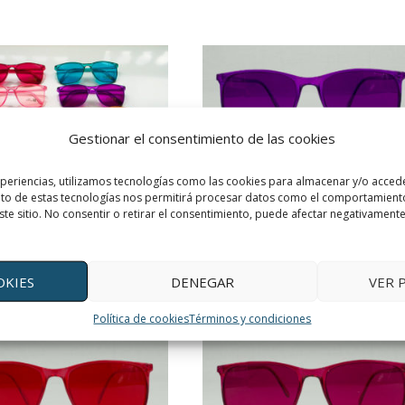
Gestionar el consentimiento de las cookies
ALEGRÍA VIOLETA
xperiencias, utilizamos tecnologías como las cookies para almacenar y/o accede
30,00
€
"iva incluido"
ento de estas tecnologías nos permitirá procesar datos como el comportamient
ste sitio. No consentir o retirar el consentimiento, puede afectar negativamente 
AÑADIR AL CARRITO
RTIDO ALEGRÍA 10 COLORES
20,00
€
"iva incluido"
OKIES
DENEGAR
VER 
AÑADIR AL CARRITO
Política de cookies
Términos y condiciones