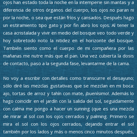
ojos han estado toda la noche en la intemperie sin mantas y a
diferencia de otros órganos del cuerpo, los ojos no paran ni
por la noche, o sea que están fríos y cansados. Después hago
un estiramiento tipo gato y por fin abro los ojos. Al tener la
casa acristalada y vivir en medio del bosque veo todo verde y
hoy sobretodo noto la nitidez en el horizonte del bosque.
También siento como el cuerpo de mi compañera por las
mañanas me nutre más que el pan. Una vez cubierta la dosis
de contacto, paso a la segunda fase, levantarme de la cama.
No voy a escribir con detalles como transcurre el desayuno;
sólo diré las mezclas gustativas que se mezclan en mi boca:
ajo, tortas de arroz y tahín con mate, ¡buenísimo!. Además lo
hago coincidir en el jardín con la salida del sol, seguidamente
con calma me pongo a hacer un sunning (que es una mezcla
de mirar al sol con los ojos cerrados y palming. Primero se
mira el sol con los ojos cerrados, dejando entrar el sol
también por los lados y más o menos cinco minutos después,