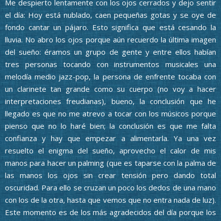
Me despierto lentamente con los ojos cerrados y dejo sentir
el día: Hoy está nublado, caen pequeñas gotas y se oye de
fondo cantar un pájaro. Esto significa que está cesando la
lluvia. No abro los ojos porque aún recuerdo la última imagen
del sueño: éramos un grupo de gente y entre ellos habían
tres personas tocando con instrumentos musicales una
melodía medio jazz-pop, la persona de enfrente tocaba con
un clarinete tan grande como su cuerpo (no voy a hacer
interpretaciones freudianas), bueno, la conclusión que he
llegado es que no me atrevo a tocar con los músicos porque
pienso que no lo haré bien; la conclusión es que me falta
confianza y hay que empezar a alimentarla. Ya una vez
resuelto el enigma del sueño, aprovecho el calor de mis
manos para hacer un palming (que es taparse con la palma de
las manos los ojos sin crear tensión pero dando total
oscuridad. Para ello se cruzan un poco los dedos de una mano
con los de la otra, hasta que vemos que no entra nada de luz).
Este momento es de los más agradecidos del día porque los