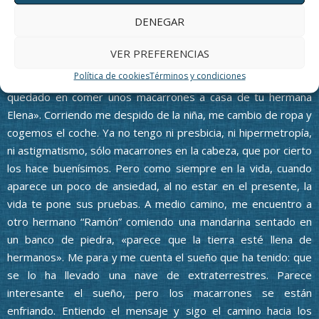
siempre «once añitos”. Le propongo jugar con el freesbeck,
DENEGAR
que es como un plato de plástico volador, seguramente es lo
que le faltaba a mis ojos por disfrutar del día. Pero como en
VER PREFERENCIAS
todos los sueños siempre despiertas y esta vez despierto a
Política de cookies
Términos y condiciones
través de la voz de mi compañera, diciéndome “hemos
quedado en comer unos macarrones a casa de tu hermana
Elena». Corriendo me despido de la niña, me cambio de ropa y
cogemos el coche. Ya no tengo ni presbicia, ni hipermetropía,
ni astigmatismo, sólo macarrones en la cabeza, que por cierto
los hace buenísimos. Pero como siempre en la vida, cuando
aparece un poco de ansiedad, al no estar en el presente, la
vida te pone sus pruebas. A medio camino, me encuentro a
otro hermano “Ramón” comiendo una mandarina sentado en
un banco de piedra, «parece que la tierra esté llena de
hermanos». Me para y me cuenta el sueño que ha tenido: que
se lo ha llevado una nave de extraterrestres. Parece
interesante el sueño, pero los macarrones se están
enfriando. Entiendo el mensaje y sigo el camino hacia los