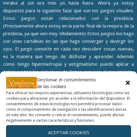
miraba al sol era más yo hacia fuera. Ahora ya estoy
dispuesto para la siguiente fase que son los juegos visuales.
Estos juegos están relacionados con la presbicia.
(Precisamente ahora estoy en la parte final de la mejora de la
presbicia, ya que veo muy nítidamente) Estos juegos los hago
con unas cartulinas en las que hago converger y divergir los
ojos. El juego consiste en cada vez descubrir cosas nuevas,
es la manera que tengo de disfrutar y aprender. Además
como tengo hipermetropía y astigmatismo puedo aplicar a
estos juegos los principios de Bates que son el movimiento,
la relajación y la centralización, además de memoria e
Gestionar el consentimiento
de las cookies
imaginación. Y me parece muy importante prestar la misma
Para ofrecer las mejores experiencias, utilizamos tecnologías como las
atención a los juegos simples, como complejos. De todas
cookies para almacenar y/o acceder a la información del dispositivo. El
partes se puede sacar sustancia. Ya finalizados los
consentimiento de estas tecnologías nos permitirá procesar datos
como el comportamiento de navegación o las identificaciones únicas
jueguecitos doy por terminada la atención total a mí mismo y
en este sitio. No consentir o retirar el consentimiento, puede afectar
paso a salir fuera. Dicho esto, aparece por la entrada del
negativamente a ciertas características y funciones.
camino mi sobrina Flor con una bici. Ha crecido mucho desde la
ACEPTAR COOKIES
última vez que la vi y sigue tan hermosa para mí como