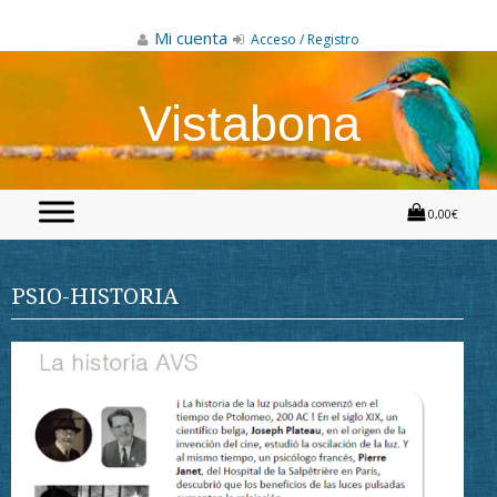
Skip
to
Mi cuenta
Acceso / Registro
content
Vistabona
0,00€
PSIO-HISTORIA