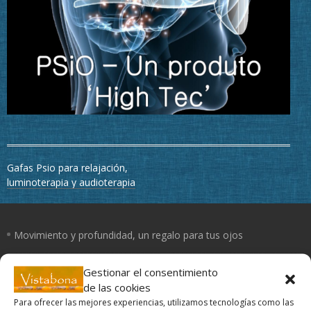
Navegación
Gafas Psio para relajación,
de
luminoterapia y audioterapia
entradas
Movimiento y profundidad, un regalo para tus ojos
Un día con mis ojos
Gestionar el consentimiento
de las cookies
Para ofrecer las mejores experiencias, utilizamos tecnologías como las
El Yoga de los ojos