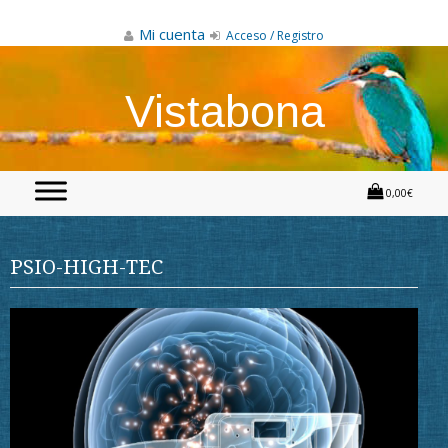
Skip
to
Mi cuenta
Acceso / Registro
content
Vistabona
0,00€
PSIO-HIGH-TEC