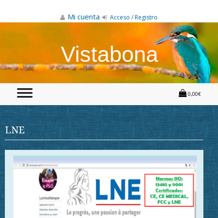
Skip
to
Mi cuenta
Acceso / Registro
content
Vistabona
0,00€
LNE