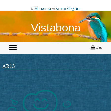
Skip
to
Mi cuenta
Acceso / Registro
content
Vistabona
0,00€
AR13