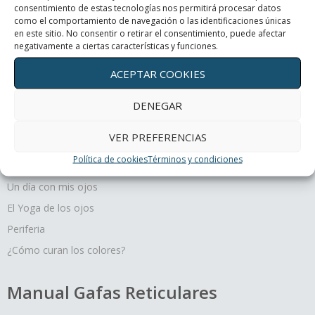
consentimiento de estas tecnologías nos permitirá procesar datos
Periferia
como el comportamiento de navegación o las identificaciones únicas
en este sitio. No consentir o retirar el consentimiento, puede afectar
negativamente a ciertas características y funciones.
¿Cómo curan los colores?
ACEPTAR COOKIES
DENEGAR
Terapias oculares
VER PREFERENCIAS
Política de cookies
Términos y condiciones
Movimiento y profundidad, un regalo para tus ojos
Un día con mis ojos
El Yoga de los ojos
Periferia
¿Cómo curan los colores?
Manual Gafas Reticulares