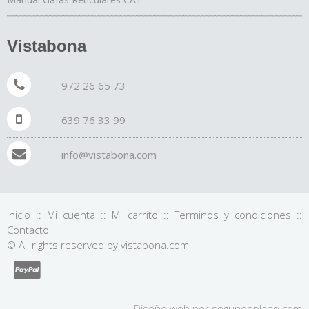
Vistabona
972 26 65 73
639 76 33 99
info@vistabona.com
Inicio
::
Mi cuenta
::
Mi carrito
::
Terminos y condiciones
::
Contacto
© All rights reserved by vistabona.com
Diseño web por
segundo
plano
.com