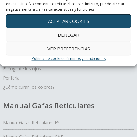
¿Cómo curan los colores?
en este sitio. No consentir o retirar el consentimiento, puede afectar
negativamente a ciertas características y funciones.
ACEPTAR COOKIES
Terapias oculares
DENEGAR
VER PREFERENCIAS
Movimiento y profundidad, un regalo para tus ojos
Política de cookies
Términos y condiciones
Un día con mis ojos
El Yoga de los ojos
Periferia
¿Cómo curan los colores?
Manual Gafas Reticulares
Manual Gafas Reticulares ES
Manual Gafas Reticulares CAT