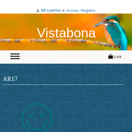
Skip
to
Mi cuenta
Acceso / Registro
content
Vistabona
0,00€
AR17