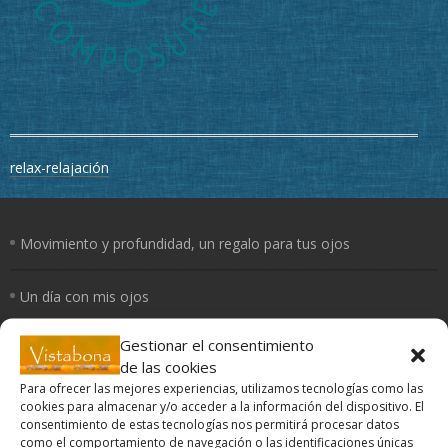
Navegación
relax-relajación
de
entradas
Movimiento y profundidad, un regalo para tus ojos
Un día con mis ojos
Gestionar el consentimiento
El Yoga de los ojos
de las cookies
Para ofrecer las mejores experiencias, utilizamos tecnologías como las
Periferia
cookies para almacenar y/o acceder a la información del dispositivo. El
consentimiento de estas tecnologías nos permitirá procesar datos
como el comportamiento de navegación o las identificaciones únicas