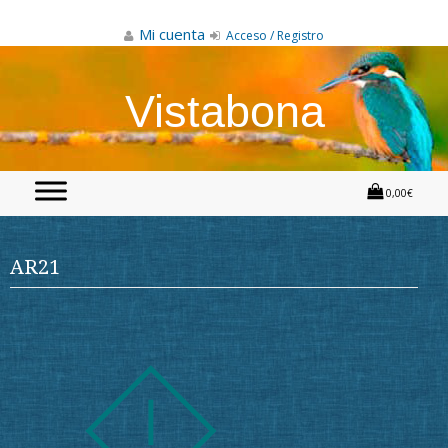
Skip
to
Mi cuenta
Acceso / Registro
content
Vistabona
0,00€
AR21