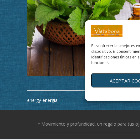
Para ofrecer las mejores e
dispositivo. El consentimi
identificaciones únicas en e
funciones.
ACEPTAR CO
Navegación
energy-energia
de
entradas
Movimiento y profundidad, un regalo para tus o