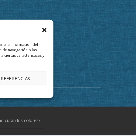
r a la información del
o de navegación o las
a ciertas características y
PREFERENCIAS
 curan los colores?