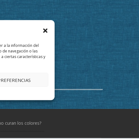
r a la información del
o de navegación o las
a ciertas características y
PREFERENCIAS
 curan los colores?