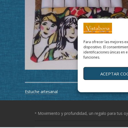
Para ofrecer las mejores e
dispositivo. El consentimi
identificaciones únicas en e
funciones.
ACEPTAR CO
Navegación
Estuche artesanal
de
entradas
Movimiento y profundidad, un regalo para tus o