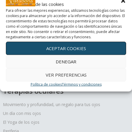
de las cookies
Para ofrecer las mejores experiencias, utilizamos tecnologías como las
Un día con mis ojos
cookies para almacenar y/o acceder a la información del dispositivo. El
consentimiento de estas tecnologías nos permitirá procesar datos
como el comportamiento de navegación o las identificaciones únicas
El Yoga de los ojos
en este sitio. No consentir o retirar el consentimiento, puede afectar
negativamente a ciertas características y funciones.
Periferia
ACEPTAR COOKIES
¿Cómo curan los colores?
DENEGAR
VER PREFERENCIAS
Política de cookies
Términos y condiciones
Terapias oculares
Movimiento y profundidad, un regalo para tus ojos
Un día con mis ojos
El Yoga de los ojos
Periferia