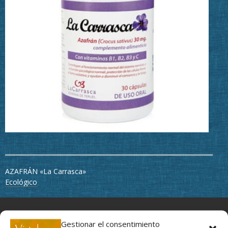
Navegación
AZAFRÁN «La Carrasca»
de
Ecológico
entradas
Movimiento y profundidad, un regalo para tus ojos
Gestionar el consentimiento