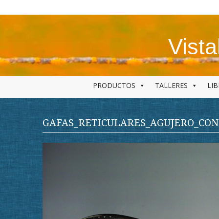
Skip
to
content
Vist
PRODUCTOS
TALLERES
LI
GAFAS_RETICULARES_AGUJERO_CON