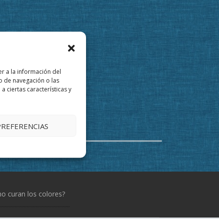
r a la información del
o de navegación o las
a ciertas características y
PREFERENCIAS
 curan los colores?