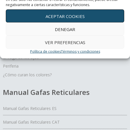
negativamente a ciertas características y funciones.
ACEPTAR COOKIES
Terapias oculares
DENEGAR
Movimiento y profundidad, un regalo para tus ojos
VER PREFERENCIAS
Un día con mis ojos
Política de cookies
Términos y condiciones
El Yoga de los ojos
Periferia
¿Cómo curan los colores?
Manual Gafas Reticulares
Manual Gafas Reticulares ES
Manual Gafas Reticulares CAT