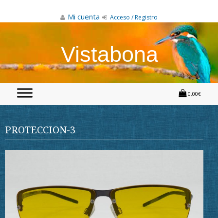
Skip
to
Mi cuenta
Acceso / Registro
content
Vistabona
0,00€
PROTECCION-3