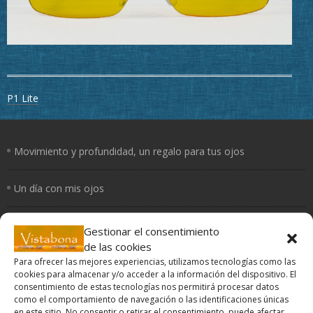
Navegación
P1 Lite
de
entradas
Movimiento y profundidad, un regalo para tus ojos
Un día con mis ojos
El Yoga de los ojos
Gestionar el consentimiento
de las cookies
Para ofrecer las mejores experiencias, utilizamos tecnologías como las
Periferia
cookies para almacenar y/o acceder a la información del dispositivo. El
consentimiento de estas tecnologías nos permitirá procesar datos
¿Cómo curan los colores?
como el comportamiento de navegación o las identificaciones únicas
en este sitio. No consentir o retirar el consentimiento, puede afectar