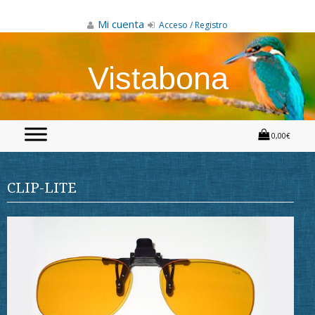
Skip
to
Mi cuenta
Acceso / Registro
content
Vistabona
0,00€
CLIP-LITE