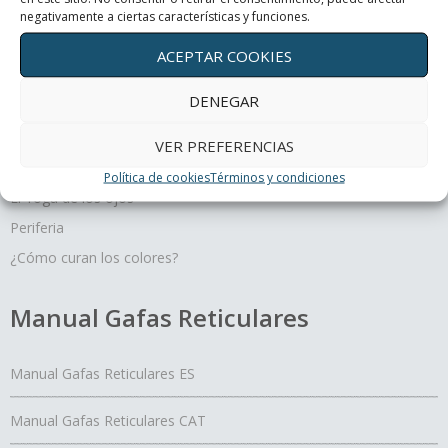
negativamente a ciertas características y funciones.
ACEPTAR COOKIES
Terapias oculares
DENEGAR
Movimiento y profundidad, un regalo para tus ojos
VER PREFERENCIAS
Un día con mis ojos
Política de cookies
Términos y condiciones
El Yoga de los ojos
Periferia
¿Cómo curan los colores?
Manual Gafas Reticulares
Manual Gafas Reticulares ES
Manual Gafas Reticulares CAT