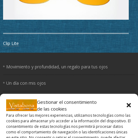
Navegación
Clip Lite
de
entradas
Movimiento y profundidad, un regalo para tus ojos
Un día con mis ojos
El Yoga de los ojos
Gestionar el consentimiento
de las cookies
Para ofrecer las mejores experiencias, utilizamos tecnologías como las
Periferia
cookies para almacenar y/o acceder a la información del dispositivo. El
consentimiento de estas tecnologías nos permitirá procesar datos
¿Cómo curan los colores?
como el comportamiento de navegación o las identificaciones únicas
en este sitio. No consentir o retirar el consentimiento, puede afectar