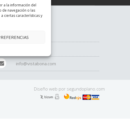
r a la información del
o de navegación o las
a ciertas características y
istabona
972 26 65 73
PREFERENCIAS
639 76 33 99
info@vistabona.com
Diseño web por
segundo
plano
.com