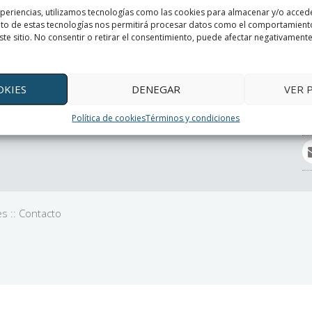
xperiencias, utilizamos tecnologías como las cookies para almacenar y/o accede
ento de estas tecnologías nos permitirá procesar datos como el comportamient
ste sitio. No consentir o retirar el consentimiento, puede afectar negativamente 
Manual Gafas Reticulares
V
Manual Gafas Reticulares ES
OKIES
DENEGAR
VER 
Manual Gafas Reticulares CAT
Política de cookies
Términos y condiciones
es
::
Contacto