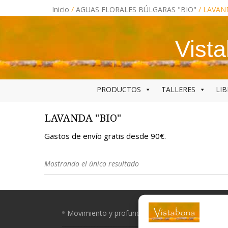
Skip
Inicio
/
AGUAS FLORALES BÚLGARAS "BIO"
/ LAVAN
to
content
Vist
PRODUCTOS
TALLERES
LI
LAVANDA "BIO"
Gastos de envío gratis desde 90€.
Mostrando el único resultado
Movimiento y profundidad, un regalo para tus o