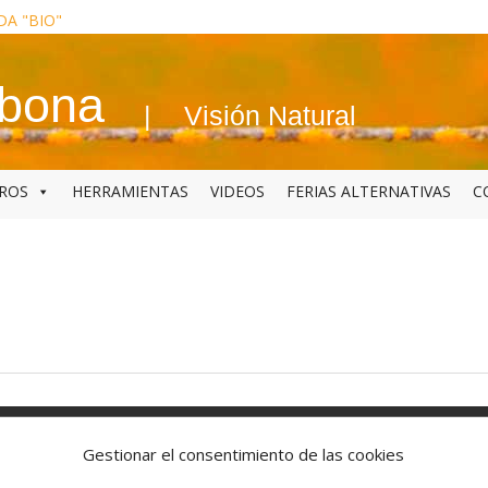
DA "BIO"
abona
Visión Natural
BROS
HERRAMIENTAS
VIDEOS
FERIAS ALTERNATIVAS
C
Gestionar el consentimiento de las cookies
jos
Un día con mis ojos
El Yoga de los ojos
Periferia
¿Cómo