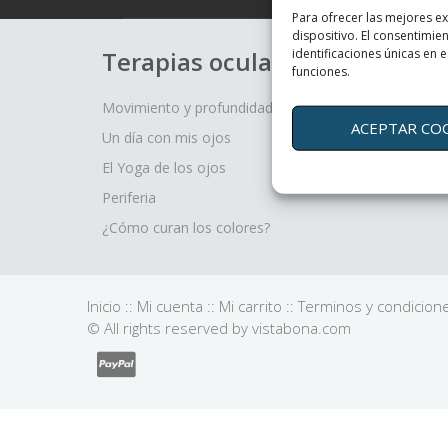
Para ofrecer las mejores e
dispositivo. El consentimi
identificaciones únicas en e
Terapias oculares
funciones.
Movimiento y profundidad, un regalo para tus ojos
ACEPTAR CO
Un día con mis ojos
El Yoga de los ojos
Periferia
¿Cómo curan los colores?
Inicio
::
Mi cuenta
::
Mi carrito
::
Terminos y condicion
© All rights reserved by vistabona.com