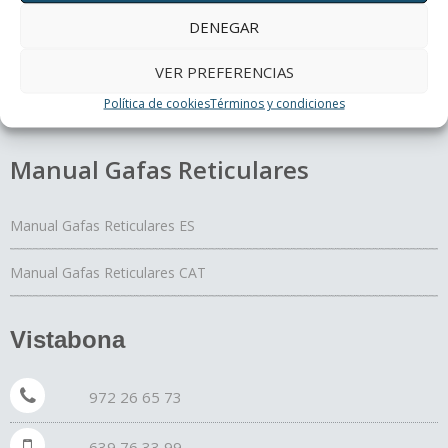
Un día con mis ojos
DENEGAR
El Yoga de los ojos
VER PREFERENCIAS
Periferia
Política de cookies
Términos y condiciones
¿Cómo curan los colores?
Manual Gafas Reticulares
Manual Gafas Reticulares ES
Manual Gafas Reticulares CAT
Vistabona
972 26 65 73
639 76 33 99