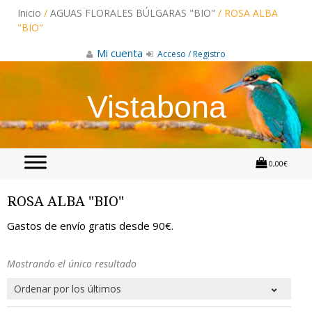
Skip
Inicio
/
AGUAS FLORALES BÚLGARAS "BIO"
/ ROSA ALBA
to
content
"BIO"
Mi cuenta
Acceso / Registro
Vistabona
0,00€
ROSA ALBA "BIO"
Gastos de envío gratis desde 90€.
Mostrando el único resultado