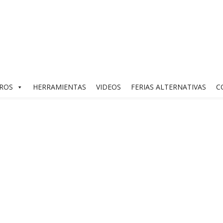
abona
Visión Natural
BROS
HERRAMIENTAS
VIDEOS
FERIAS ALTERNATIVAS
C