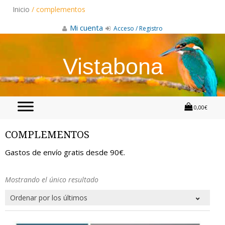
Skip
Inicio
/ complementos
to
content
Mi cuenta
Acceso / Registro
Vistabona
0,00€
COMPLEMENTOS
Gastos de envío gratis desde 90€.
Mostrando el único resultado