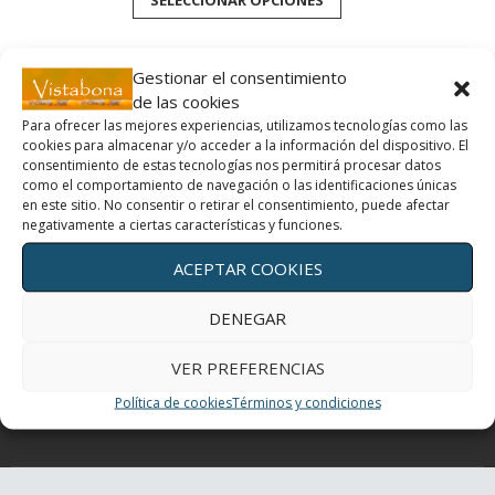
precios:
producto
tiene
desde
múltiples
10,00€
variantes.
hasta
Las
Gestionar el consentimiento
opciones
73,00€
de las cookies
se
pueden
Para ofrecer las mejores experiencias, utilizamos tecnologías como las
elegir
cookies para almacenar y/o acceder a la información del dispositivo. El
Movimiento y profundidad, un regalo para tus ojos
en
consentimiento de estas tecnologías nos permitirá procesar datos
la
como el comportamiento de navegación o las identificaciones únicas
página
en este sitio. No consentir o retirar el consentimiento, puede afectar
de
Un día con mis ojos
producto
negativamente a ciertas características y funciones.
ACEPTAR COOKIES
El Yoga de los ojos
DENEGAR
Periferia
VER PREFERENCIAS
¿Cómo curan los colores?
Política de cookies
Términos y condiciones