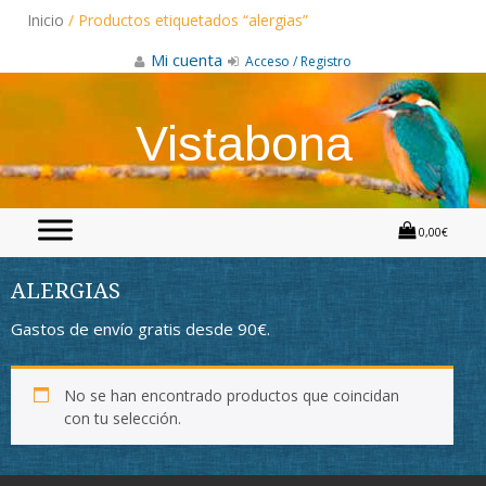
Skip
Inicio
/ Productos etiquetados “alergias”
to
content
Mi cuenta
Acceso / Registro
Vistabona
0,00€
ALERGIAS
Gastos de envío gratis desde 90€.
No se han encontrado productos que coincidan
con tu selección.