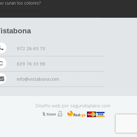
 curan los colores?
istabona
972 26 65 73
639 76 33 99
info@vistabona.com
Diseño web por
segundo
plano
.com