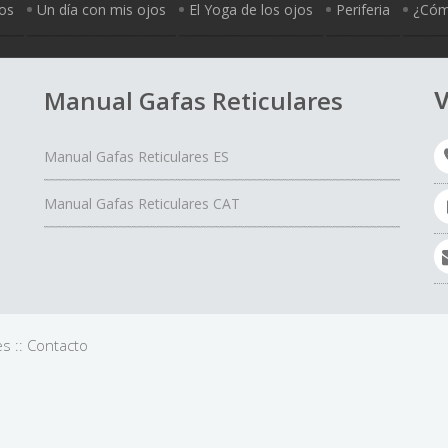
jos
Un día con mis ojos
El Yoga de los ojos
Periferia
¿Cómo
Manual Gafas Reticulares
V
Manual Gafas Reticulares ES
Manual Gafas Reticulares CAT
es
::
Contacto