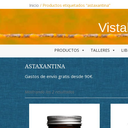
Skip
Inicio
/ Productos etiquetados “astaxantina”
to
content
Vist
PRODUCTOS
TALLERES
LI
ASTAXANTINA
Gastos de envío gratis desde 90€.
Ordenado
Mostrando los 2 resultados
por
los
últimos