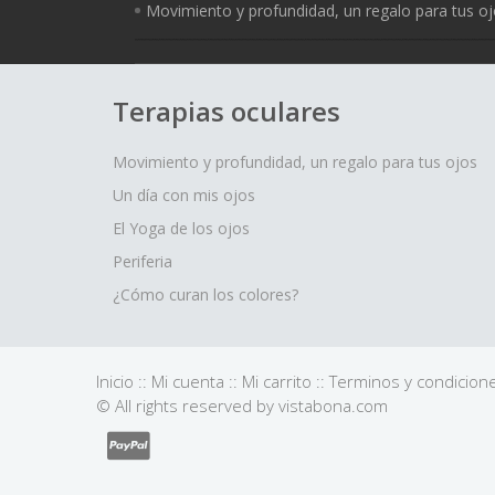
Movimiento y profundidad, un regalo para tus o
Terapias oculares
Movimiento y profundidad, un regalo para tus ojos
Un día con mis ojos
El Yoga de los ojos
Periferia
¿Cómo curan los colores?
Inicio
::
Mi cuenta
::
Mi carrito
::
Terminos y condicion
© All rights reserved by vistabona.com