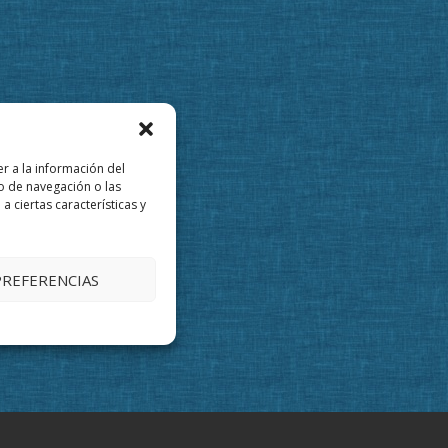
r a la información del
o de navegación o las
a ciertas características y
PREFERENCIAS