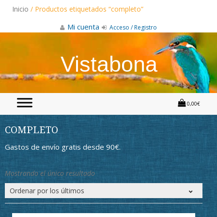
Skip
Inicio
/ Productos etiquetados “completo”
to
content
Mi cuenta
Acceso / Registro
Vistabona
0,00€
COMPLETO
Gastos de envío gratis desde 90€.
Mostrando el único resultado