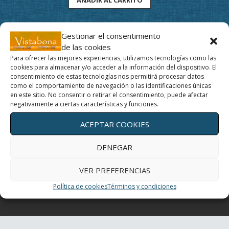
original
actual
era:
es:
73,43€.
65,00€.
Gestionar el consentimiento
de las cookies
Para ofrecer las mejores experiencias, utilizamos tecnologías como las
cookies para almacenar y/o acceder a la información del dispositivo. El
Movimiento y profundidad, un regalo para tus ojos
consentimiento de estas tecnologías nos permitirá procesar datos
como el comportamiento de navegación o las identificaciones únicas
en este sitio. No consentir o retirar el consentimiento, puede afectar
Un día con mis ojos
negativamente a ciertas características y funciones.
ACEPTAR COOKIES
El Yoga de los ojos
DENEGAR
Periferia
VER PREFERENCIAS
¿Cómo curan los colores?
Política de cookies
Términos y condiciones