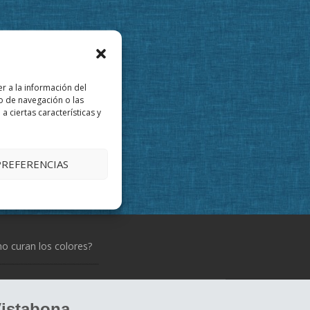
r a la información del
o de navegación o las
a ciertas características y
PREFERENCIAS
 curan los colores?
istabona