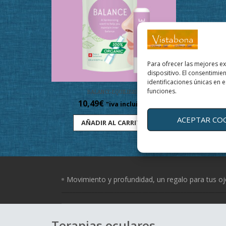
Para ofrecer las mejores e
dispositivo. El consentimi
identificaciones únicas en e
funciones.
BALANCE-EQUILIBRIO
10,49
€
"iva incluido"
ACEPTAR CO
AÑADIR AL CARRITO
Movimiento y profundidad, un regalo para tus o
Terapias oculares