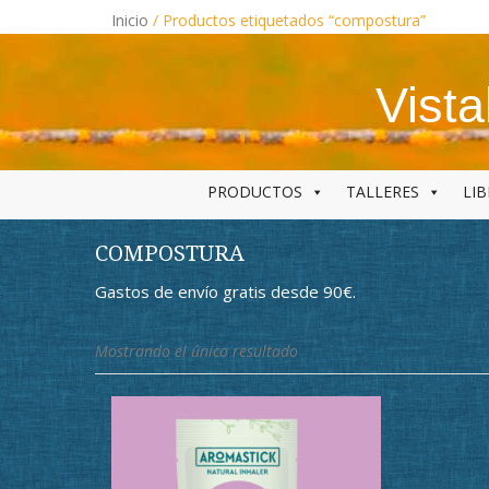
Skip
Inicio
/ Productos etiquetados “compostura”
to
content
Vist
PRODUCTOS
TALLERES
LI
COMPOSTURA
Gastos de envío gratis desde 90€.
Mostrando el único resultado