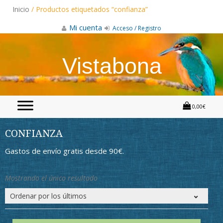
Skip
Inicio
/ Productos etiquetados “confianza”
to
content
Mi cuenta
Acceso / Registro
Vistabona
0,00€
CONFIANZA
Gastos de envío gratis desde 90€.
Mostrando el único resultado