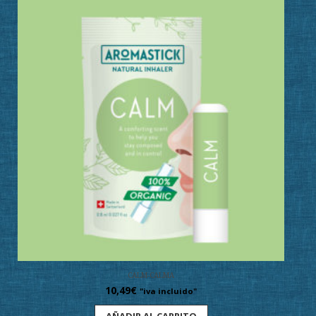
CALM-CALMA
10,49
€
"iva incluido"
AÑADIR AL CARRITO