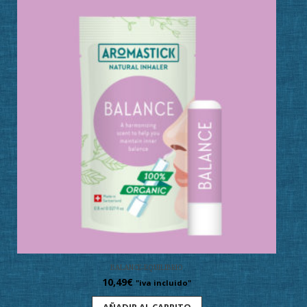
BALANCE-EQUILIBRIO
10,49
€
"iva incluido"
AÑADIR AL CARRITO