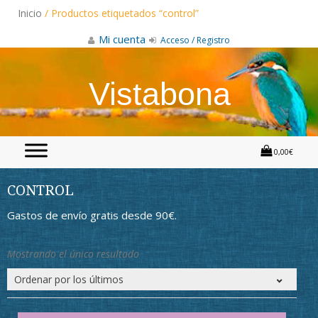
Skip
Inicio
/ Productos etiquetados “control”
to
content
Mi cuenta
Acceso / Registro
Vistabona
0,00€
CONTROL
Gastos de envío gratis desde 90€.
Mostrando el único resultado