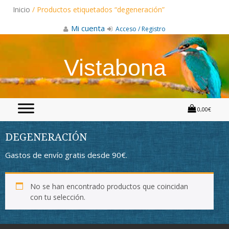
Skip
Inicio
/ Productos etiquetados “degeneración”
to
content
Mi cuenta
Acceso / Registro
Vistabona
0,00€
DEGENERACIÓN
Gastos de envío gratis desde 90€.
No se han encontrado productos que coincidan
con tu selección.