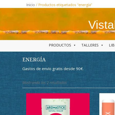
Skip
Inicio
/ Productos etiquetados “energía”
to
content
Vist
PRODUCTOS
TALLERES
LI
ENERGÍA
Gastos de envío gratis desde 90€.
Ordenado
Mostrando los 2 resultados
por
los
últimos