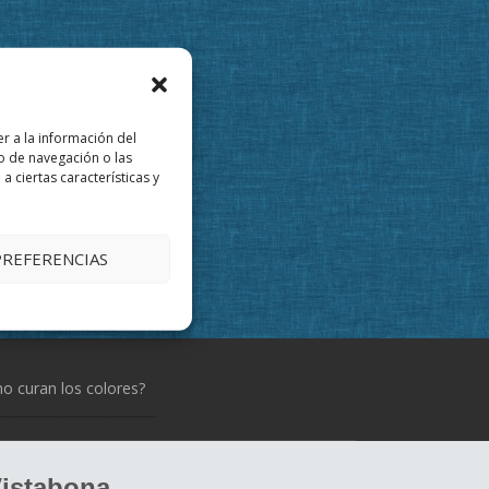
r a la información del
o de navegación o las
a ciertas características y
PREFERENCIAS
 curan los colores?
istabona