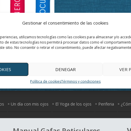
Gestionar el consentimiento de las cookies
xperiencias, utilizamos tecnologías como las cookies para almacenar y/o accede
ento de estas tecnologías nos permitirá procesar datos como el comportamient
ste sitio. No consentir o retirar el consentimiento, puede afectar negativamente 
PACK BÁSICO
El
El
7
€
29,00
€
"iva incluido"
precio
precio
OKIES
DENEGAR
VER 
AÑADIR AL CARRITO
original
actual
era:
es:
Política de cookies
Términos y condiciones
31,47€.
29,00€.
jos
Un día con mis ojos
El Yoga de los ojos
Periferia
¿Cómo
Manual Gafas Reticulares
V