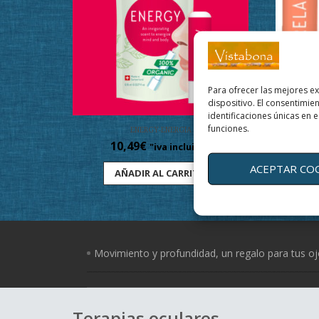
Para ofrecer las mejores e
dispositivo. El consentimi
identificaciones únicas en e
funciones.
ENERGY-ENERGIA
10,49
€
31,4
"iva incluido"
ACEPTAR CO
AÑADIR AL CARRITO
Movimiento y profundidad, un regalo para tus o
Terapias oculares