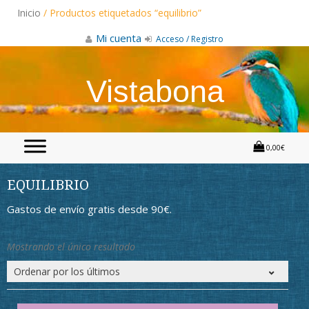
Skip
Inicio
/ Productos etiquetados “equilibrio”
to
content
Mi cuenta
Acceso / Registro
Vistabona
0,00€
EQUILIBRIO
Gastos de envío gratis desde 90€.
Mostrando el único resultado