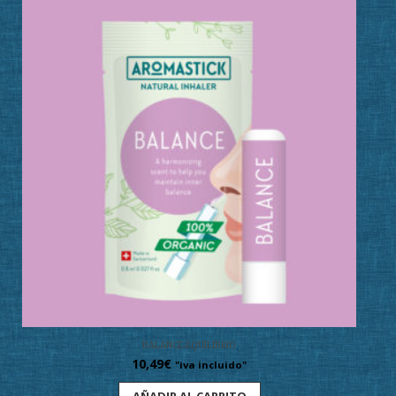
BALANCE-EQUILIBRIO
10,49
€
"iva incluido"
AÑADIR AL CARRITO