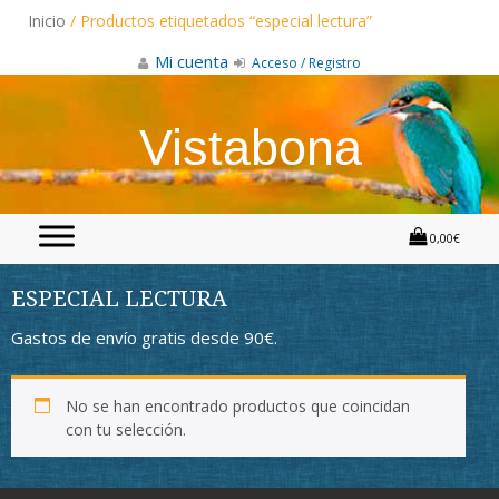
Skip
Inicio
/ Productos etiquetados “especial lectura”
to
content
Mi cuenta
Acceso / Registro
Vistabona
0,00€
ESPECIAL LECTURA
Gastos de envío gratis desde 90€.
No se han encontrado productos que coincidan
con tu selección.