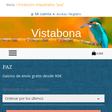
Skip
Inicio
/ Productos etiquetados “paz”
to
content
Mi cuenta
Acceso / Registro
Vistabona
0,00€
PAZ
Gastos de envío gratis desde 90€.
Mostrando el único resultado