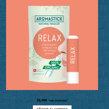
RELAX-RELAJACIÓN
10,49
€
"iva incluido"
AÑADIR AL CARRITO