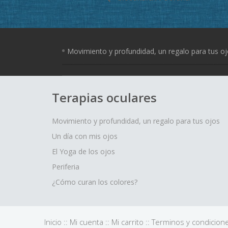
Movimiento y profundidad, un regalo para tus o
Terapias oculares
Movimiento y profundidad, un regalo para tus ojos
Un día con mis ojos
El Yoga de los ojos
Periferia
¿Cómo curan los colores?
Inicio
::
Mi cuenta
::
Mi carrito
::
Terminos y condicion