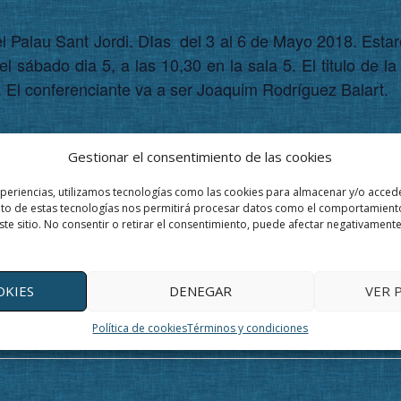
el Palau Sant Jordi. DIas del 3 al 6 de Mayo 2018. Esta
l sábado dia 5, a las 10,30 en la sala 5. El titulo d
El conferenciante va a ser Joaquim Rodríguez Balart.
Gestionar el consentimiento de las cookies
ETALLES
xperiencias, utilizamos tecnologías como las cookies para almacenar y/o accede
cio:
ento de estas tecnologías nos permitirá procesar datos como el comportamient
ste sitio. No consentir o retirar el consentimiento, puede afectar negativamente 
mayo, 2018
aliza:
mayo, 2018
OKIES
DENEGAR
VER 
tegoría de Evento:
ias-alternativas
Política de cookies
Términos y condiciones