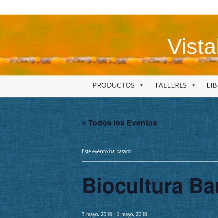
Skip
to
content
Vist
PRODUCTOS
TALLERES
LI
« Todos los Eventos
Este evento ha pasado.
Biocultura Ba
3 mayo, 2018
-
6 mayo, 2018