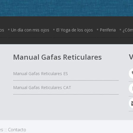
jos
Un día con mis ojos
El Yoga de los ojos
Periferia
¿Cómo
Manual Gafas Reticulares
V
Manual Gafas Reticulares ES
Manual Gafas Reticulares CAT
es
::
Contacto