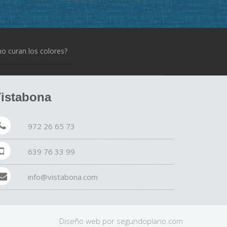
 curan los colores?
istabona
972 26 65 73
639 76 33 99
info@vistabona.com
Diseño web por
segundo
plano
.com