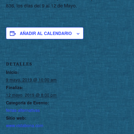
836, los días del 9 al 12 de Mayo.
AÑADIR AL CALENDARIO
DETALLES
Inicio:
9 mayo, 2019 @ 10:00 am
Finaliza:
12 mayo, 2019 @ 8:00 pm
Categoría de Evento:
ferias-alternativas
Sitio web:
www.vistabona.com