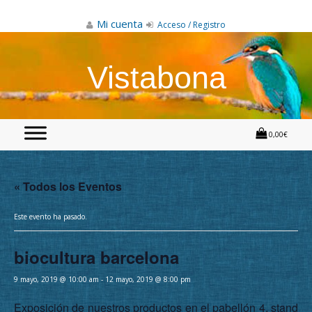
Skip
to
Mi cuenta
Acceso / Registro
content
Vistabona
0,00€
« Todos los Eventos
Este evento ha pasado.
biocultura barcelona
9 mayo, 2019 @ 10:00 am
-
12 mayo, 2019 @ 8:00 pm
Exposición de nuestros productos en el pabellón 4, stand