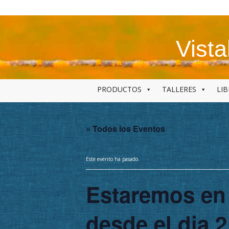
Skip
to
content
Vist
PRODUCTOS
TALLERES
LI
« Todos los Eventos
Este evento ha pasado.
Estaremos en
desde el dia 