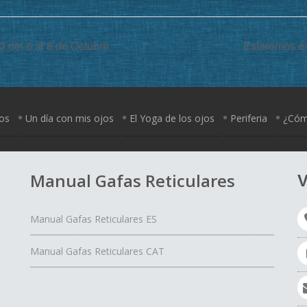
3 del 6 al 8 de Octubre
Estaremos en
jos
Un día con mis ojos
El Yoga de los ojos
Periferia
¿Cómo
Manual Gafas Reticulares
V
Manual Gafas Reticulares ES
Manual Gafas Reticulares CAT