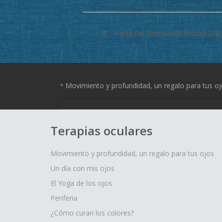
Feria de Biocultura Bilbao 202
Movimiento y profundidad, un regalo para tus o
Terapias oculares
Movimiento y profundidad, un regalo para tus ojos
Un día con mis ojos
El Yoga de los ojos
Periferia
¿Cómo curan los colores?