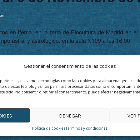
 pm
s en Ifema, en la feria de Biocultura de Madrid en el 
mpo astral y astrológico. en la sala N109 a las 16:00
Gestionar el consentimiento de las cookies
ETALLES
cio:
xperiencias, utilizamos tecnologías como las cookies para almacenar y/o accede
ento de estas tecnologías nos permitirá procesar datos como el comportamient
noviembre, 2023 @
ste sitio. No consentir o retirar el consentimiento, puede afectar negativamente 
00 am
aliza:
noviembre, 2023 @
OKIES
DENEGAR
VER 
00 pm
tegoría de Evento:
Política de cookies
Términos y condiciones
ias-alternativas