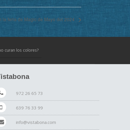
 la feria de Magic de Mayo del 2024
 curan los colores?
istabona
972 26 65 73
639 76 33 99
info@vistabona.com