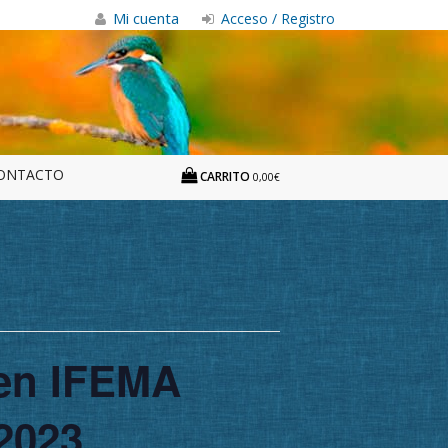
Mi cuenta
Acceso / Registro
ONTACTO
CARRITO
0,00€
 en IFEMA
 2023