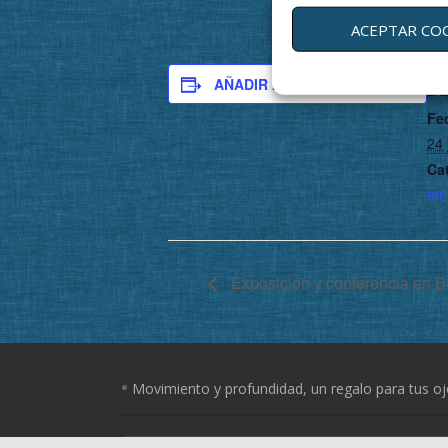
ACEPTAR CO
AÑADIR AL CALENDARIO
D
Fe
24 
Ca
fer
Exposición y conferencia en B
Movimiento y profundidad, un regalo para tus o