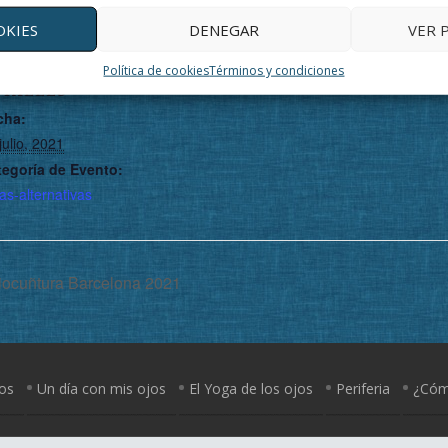
OKIES
DENEGAR
VER 
Política de cookies
Términos y condiciones
ETALLES
cha:
julio, 2021
tegoría de Evento:
ias-alternativas
iocuñtura Barcelona 2021
jos
Un día con mis ojos
El Yoga de los ojos
Periferia
¿Cómo