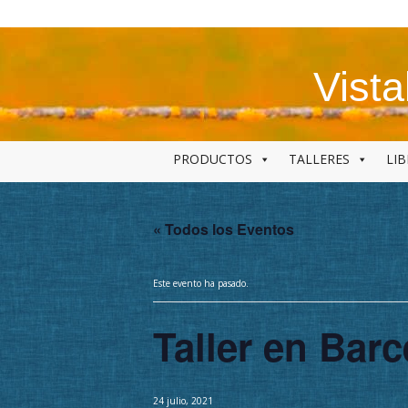
Skip
to
content
Vist
PRODUCTOS
TALLERES
LI
« Todos los Eventos
Este evento ha pasado.
Taller en Barc
24 julio, 2021