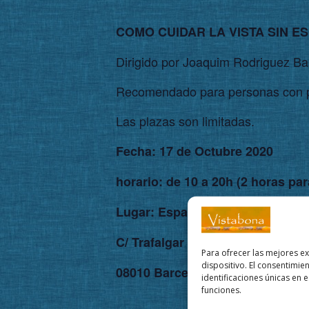
COMO CUIDAR LA VISTA SIN E
Dirigido por Joaquim Rodriguez Bala
Recomendado para personas con pr
Las plazas son limitadas.
Fecha: 17 de Octubre 2020
horario: de 10 a 20h (2 horas pa
Lugar: Espai en blanc
C/ Trafalgar 19, 2º 2ª A
Para ofrecer las mejores e
dispositivo. El consentimi
08010 Barcelona (Centro)
identificaciones únicas en e
funciones.