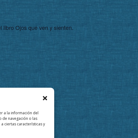
l libro Ojos que ven y sienten.
r a la información del
o de navegación o las
a ciertas características y