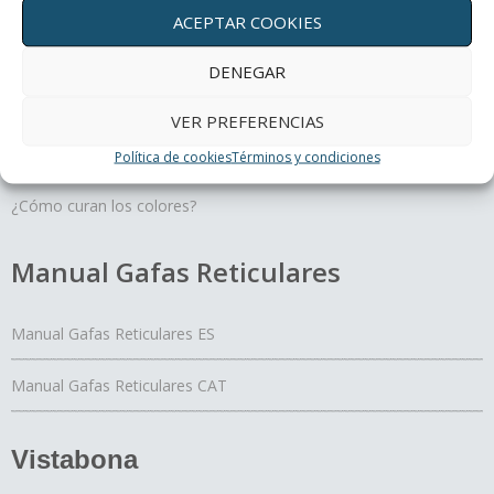
Terapias oculares
ACEPTAR COOKIES
DENEGAR
Movimiento y profundidad, un regalo para tus ojos
Un día con mis ojos
VER PREFERENCIAS
El Yoga de los ojos
Política de cookies
Términos y condiciones
Periferia
¿Cómo curan los colores?
Manual Gafas Reticulares
Manual Gafas Reticulares ES
Manual Gafas Reticulares CAT
Vistabona