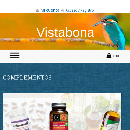
Skip
to
Mi cuenta
Acceso / Registro
content
Vistabona
0,00€
COMPLEMENTOS