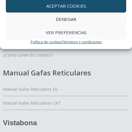
Terapias oculares
ACEPTAR COOKIES
DENEGAR
Movimiento y profundidad, un regalo para tus ojos
Un día con mis ojos
VER PREFERENCIAS
El Yoga de los ojos
Política de cookies
Términos y condiciones
Periferia
¿Cómo curan los colores?
Manual Gafas Reticulares
Manual Gafas Reticulares ES
Manual Gafas Reticulares CAT
Vistabona