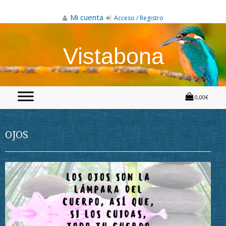
Skip
to
Mi cuenta
Acceso / Registro
content
Vistabona
0,00€
OJOS