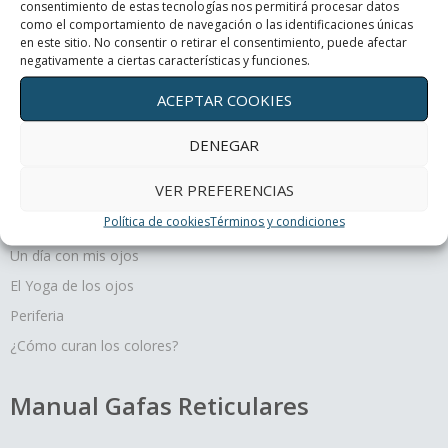
consentimiento de estas tecnologías nos permitirá procesar datos
Periferia
como el comportamiento de navegación o las identificaciones únicas
en este sitio. No consentir o retirar el consentimiento, puede afectar
negativamente a ciertas características y funciones.
¿Cómo curan los colores?
ACEPTAR COOKIES
DENEGAR
Terapias oculares
VER PREFERENCIAS
Política de cookies
Términos y condiciones
Movimiento y profundidad, un regalo para tus ojos
Un día con mis ojos
El Yoga de los ojos
Periferia
¿Cómo curan los colores?
Manual Gafas Reticulares