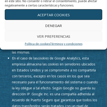
en este sitio. No consentir o retirar el consentimiento, puede afectar
de almacenar las
cookies
y desde este lugar debe
negativamente a ciertas características y funciones.
efectuar su derecho a eliminación o desactivación de las
ACEPTAR COOKIES
mismas. Ni esta web ni sus representantes legales
pueden garantizar la correcta o incorrecta manipulación
DENEGAR
de las
cookies
por parte de los mencionados
navegadores.
VER PREFERENCIAS
En algunos casos es necesario instalar
cookies
para que
Política de cookies
Términos y condiciones
el navegador no olvide su decisión de no aceptación de
las mismas.
En el caso de las
cookies
de Google Analytics, esta
empresa almacena las
cookies
en servidores ubicados
en Estados Unidos y se compromete a no compartirla
con terceros, excepto en los casos en los que sea
necesario para el funcionamiento del sistema o cuando
la ley obligue a tal efecto. Según Google no guarda su
dirección IP. Google Inc. es una compañía adherida al
Acuerdo de Puerto Seguro que garantiza que todos los
datos transferidos serán tratados con un nivel de