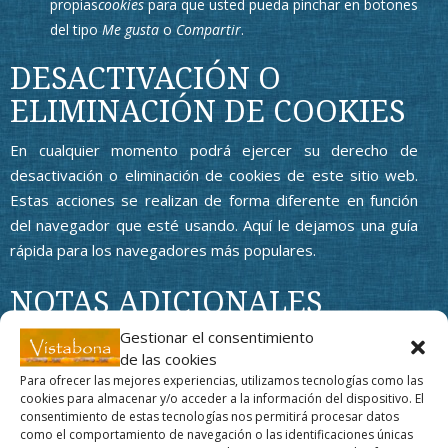
propias
cookies
para que usted pueda pinchar en botones
del tipo
Me gusta
o
Compartir
.
DESACTIVACIÓN O
ELIMINACIÓN DE COOKIES
En cualquier momento podrá ejercer su derecho de
desactivación o eliminación de cookies de este sitio web.
Estas acciones se realizan de forma diferente en función
del navegador que esté usando.
Aquí le dejamos una guía
rápida para los navegadores más populares
.
NOTAS ADICIONALES
Gestionar el consentimiento
Ni esta web ni sus representantes legales se hacen
de las cookies
responsables ni del contenido ni de la veracidad de las
Para ofrecer las mejores experiencias, utilizamos tecnologías como las
políticas de privacidad que puedan tener los terceros
cookies para almacenar y/o acceder a la información del dispositivo. El
mencionados en esta política de
cookies
.
consentimiento de estas tecnologías nos permitirá procesar datos
como el comportamiento de navegación o las identificaciones únicas
Los navegadores web son las herramientas encargadas