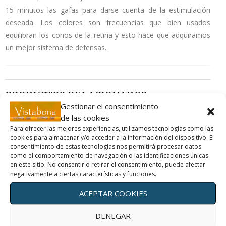
15 minutos las gafas para darse cuenta de la estimulación
deseada. Los colores son frecuencias que bien usados
equilibran los conos de la retina y esto hace que adquiramos
un mejor sistema de defensas.
PRODUCTOS RELACIONADOS
Gestionar el consentimiento
de las cookies
Para ofrecer las mejores experiencias, utilizamos tecnologías como las
cookies para almacenar y/o acceder a la información del dispositivo. El
ROSA:
SURTIDO DE
consentimiento de estas tecnologías nos permitirá procesar datos
INTUICIÓN Y
10 COLORES
ALEGRÍA
DIFERENTES
como el comportamiento de navegación o las identificaciones únicas
30,00
€
220,00
€
en este sitio. No consentir o retirar el consentimiento, puede afectar
"iva
negativamente a ciertas características y funciones.
"iva
incluido"
incluido"
ACEPTAR COOKIES
AÑADIR
AÑADIR
AL
AL
DENEGAR
CARRITO
CARRITO