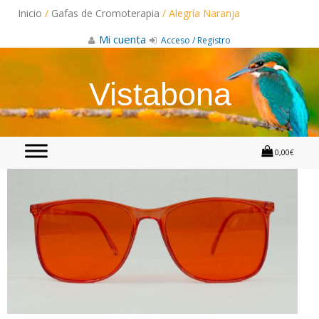
Skip
Inicio
/
Gafas de Cromoterapia
/ Alegría Naranja
to
content
Mi cuenta
Acceso / Registro
Vistabona
0,00€