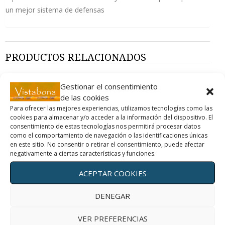
un mejor sistema de defensas
PRODUCTOS RELACIONADOS
Gestionar el consentimiento
de las cookies
ALEGRÍA
VERDE:
Para ofrecer las mejores experiencias, utilizamos tecnologías como las
INDIGO
EQUILIBRIO Y
ARMONÍA.
30,00
€
cookies para almacenar y/o acceder a la información del dispositivo. El
30,00
€
consentimiento de estas tecnologías nos permitirá procesar datos
"iva
"iva
como el comportamiento de navegación o las identificaciones únicas
incluido"
en este sitio. No consentir o retirar el consentimiento, puede afectar
incluido"
negativamente a ciertas características y funciones.
AÑADIR
AÑADIR
AL
AL
ACEPTAR COOKIES
CARRITO
CARRITO
DENEGAR
VER PREFERENCIAS