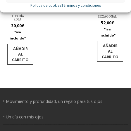
Política de cookies
Términos y condiciones
ALEGRÍA
HEXAGONAL
ROSA
52,00
€
30,00
€
"iva
"iva
incluido"
incluido"
AÑADIR
AÑADIR
AL
AL
CARRITO
CARRITO
Movimiento y profundidad, un regalo para tus ojos
Un día con mis ojos