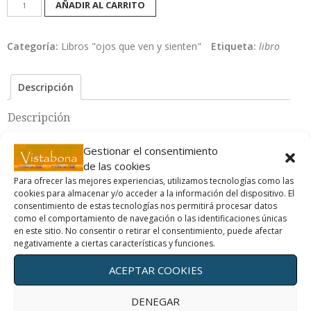
AÑADIR AL CARRITO
Ojos
que
Categoría:
Libros "ojos que ven y sienten"
Etiqueta:
libro
ven
y
sienten.
Descripción
1ª
edición
Descripción
cantidad
Creo que la soledad que podemos vivir las personas con
Gestionar el consentimiento
problemas visuales es de sobras compensada con la vista de
de las cookies
un amanecer nítido con tus propios ojos.
Para ofrecer las mejores experiencias, utilizamos tecnologías como las
Este libro pretende enseñar a ver desde una visión no
cookies para almacenar y/o acceder a la información del dispositivo. El
consentimiento de estas tecnologías nos permitirá procesar datos
mecánica, sin olvidar de activar las funciones de los ojos,
como el comportamiento de navegación o las identificaciones únicas
aunque no a través del esfuerzo. Los ojos merecen todo
en este sitio. No consentir o retirar el consentimiento, puede afectar
negativamente a ciertas características y funciones.
nuestro respeto y cuidado.
La propuesta de este libro es crear un marco de apoyo para
ACEPTAR COOKIES
las personas que quieran recuperar visión. Lo hago a través de
trece indagaciones que pretenden abarcar los modelos
DENEGAR