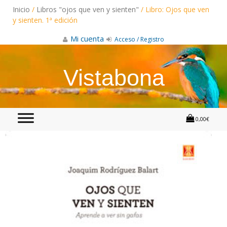
Skip
Inicio
/
Libros "ojos que ven y sienten"
/ Libro: Ojos que ven
to
content
y sienten. 1ª edición
Mi cuenta
Acceso / Registro
Vistabona
0,00€