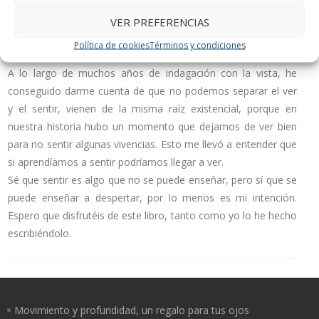
funcionales de los procesos del ser humano, desde el instinto,
que yo lo llamo fase existencial, pasando por las sensaciones,
VER PREFERENCIAS
emociones y percepciones primarias, hasta las sensaciones,
Política de cookies
Términos y condiciones
emociones y percepciones secundarias.
A lo largo de muchos años de indagación con la vista, he
conseguido darme cuenta de que no podemos separar el ver
y el sentir, vienen de la misma raíz existencial, porque en
nuestra historia hubo un momento que dejamos de ver bien
para no sentir algunas vivencias. Esto me llevó a entender que
si aprendíamos a sentir podríamos llegar a ver.
Sé que sentir es algo que no se puede enseñar, pero sí que se
puede enseñar a despertar, por lo menos es mi intención.
Espero que disfrutéis de este libro, tanto como yo lo he hecho
escribiéndolo.
Movimiento y profundidad, un regalo para tus ojos