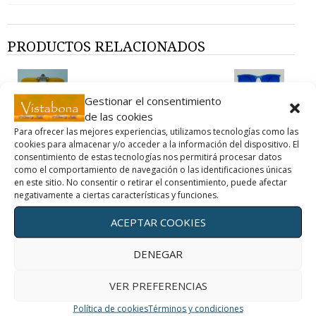
PRODUCTOS RELACIONADOS
Gestionar el consentimiento
ALEGRÍA
CLIP LITE
de las cookies
AZUL
87,00
€
30,00
€
Para ofrecer las mejores experiencias, utilizamos tecnologías como las
"iva
cookies para almacenar y/o acceder a la información del dispositivo. El
"iva
consentimiento de estas tecnologías nos permitirá procesar datos
incluido"
incluido"
como el comportamiento de navegación o las identificaciones únicas
AÑADIR
en este sitio. No consentir o retirar el consentimiento, puede afectar
AÑADIR
negativamente a ciertas características y funciones.
AL
AL
CARRITO
CARRITO
ACEPTAR COOKIES
DENEGAR
VER PREFERENCIAS
¡NUEVO!
Política de cookies
Términos y condiciones
ALEGRÍA
FAVORIT PRO