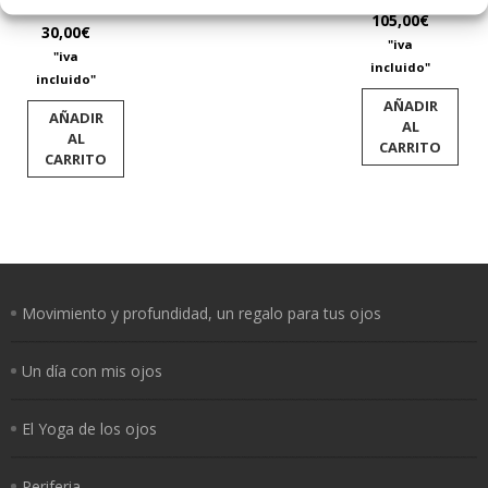
AMARILLO
105,00
€
30,00
€
"iva
"iva
incluido"
incluido"
AÑADIR
AÑADIR
AL
AL
CARRITO
CARRITO
Movimiento y profundidad, un regalo para tus ojos
Un día con mis ojos
El Yoga de los ojos
Periferia