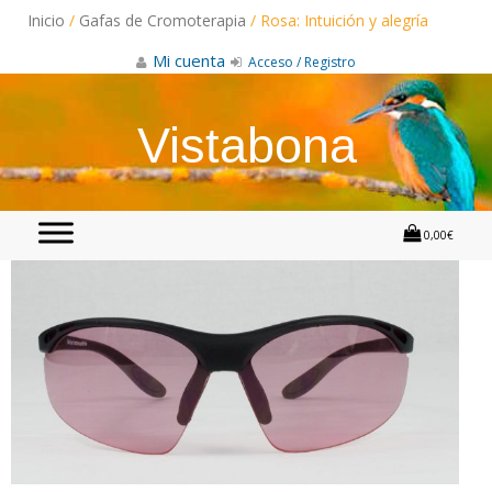
Skip
Inicio
/
Gafas de Cromoterapia
/ Rosa: Intuición y alegría
to
content
Mi cuenta
Acceso / Registro
Vistabona
0,00€