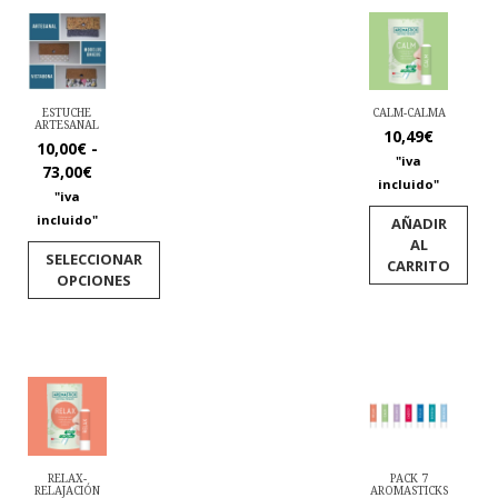
ESTUCHE
CALM-CALMA
ARTESANAL
10,49
€
10,00
€
-
"iva
Rango
73,00
€
incluido"
de
"iva
precios:
incluido"
AÑADIR
desde
AL
SELECCIONAR
10,00€
CARRITO
OPCIONES
hasta
73,00€
Este
producto
tiene
múltiples
variantes.
Las
opciones
se
pueden
elegir
RELAX-
PACK 7
en
RELAJACIÓN
AROMASTICKS