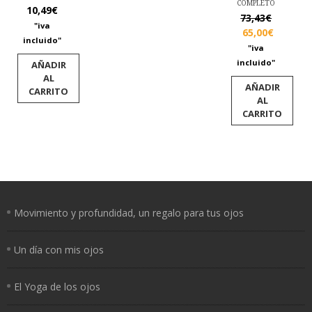
la
COMPLETO
10,49
€
página
El
73,43
€
de
"iva
precio
El
65,00
€
producto
incluido"
original
precio
"iva
era:
actual
incluido"
AÑADIR
73,43€.
es:
AL
AÑADIR
65,00€.
CARRITO
AL
CARRITO
Movimiento y profundidad, un regalo para tus ojos
Un día con mis ojos
El Yoga de los ojos