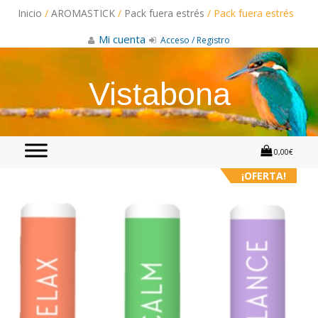
Skip
Inicio
/
AROMASTICK
/
Pack fuera estrés
/ Pack fuera estrés
to
content
Mi cuenta
Acceso / Registro
Vistabona
0,00€
¡OFERTA!