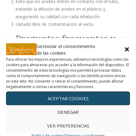
Evita que los aceites entren en contacto con el tubo,
evitando la difusión de aceites en el plástico y
asegurando su calidad con cada inhalación.
Llenado libre de contaminación al vacío.
Preguntas frecuentes y
Gestionar el consentimiento
respuestas
de las cookies
Para ofrecer las mejores experiencias, utilizamos tecnologías como las
¿Qué son los inhaladores naturales aromastick?
cookies para almacenar y/o acceder a la información del dispositivo. El
consentimiento de estas tecnologías nos permitirá procesar datos
AromaStick son inhaladores de aceite esencial 100%
como el comportamiento de navegación o las identificaciones únicas
en este sitio. No consentir o retirar el consentimiento, puede afectar
orgánicos. No contienen sustancias adicionales y
negativamente a ciertas características y funciones.
absolutamente nada artificial. Tienes un poder puro y
concentrado de la naturaleza. Las mezclas
ACEPTAR COOKIES
cuidadosamente diseñadas y combinadas pueden
DENEGAR
darte un impulso de energía o un momento de
relajación, simplemente metiendo diferentes olores
VER PREFERENCIAS
a través de tu nariz.
Política de cookies
Términos y condiciones