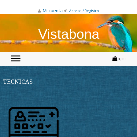
Skip
to
Mi cuenta
Acceso / Registro
content
Vistabona
0,00€
TECNICAS