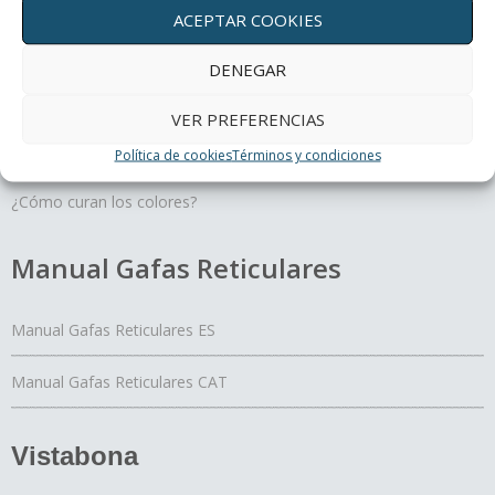
Terapias oculares
ACEPTAR COOKIES
DENEGAR
Movimiento y profundidad, un regalo para tus ojos
Un día con mis ojos
VER PREFERENCIAS
El Yoga de los ojos
Política de cookies
Términos y condiciones
Periferia
¿Cómo curan los colores?
Manual Gafas Reticulares
Manual Gafas Reticulares ES
Manual Gafas Reticulares CAT
Vistabona