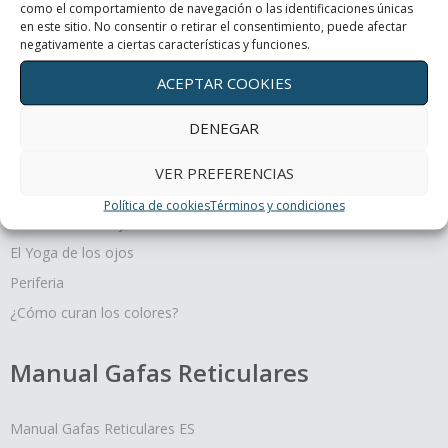
como el comportamiento de navegación o las identificaciones únicas
en este sitio. No consentir o retirar el consentimiento, puede afectar
¿Cómo curan los colores?
negativamente a ciertas características y funciones.
ACEPTAR COOKIES
DENEGAR
Terapias oculares
VER PREFERENCIAS
Movimiento y profundidad, un regalo para tus ojos
Política de cookies
Términos y condiciones
Un día con mis ojos
El Yoga de los ojos
Periferia
¿Cómo curan los colores?
Manual Gafas Reticulares
Manual Gafas Reticulares ES