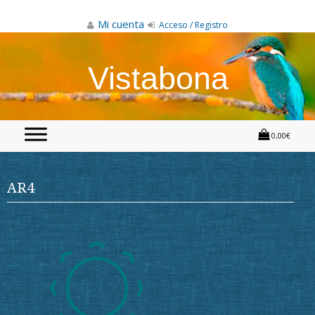
Skip
to
Mi cuenta
Acceso / Registro
content
Vistabona
0,00€
AR4