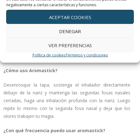
negativamente a ciertas características y funciones.
AromaStick funciona proporcionando olores altamente
ACEPTAR COOKIES
concentrados directamente a la nariz. La investigación
muestra que esta es la manera más eficaz de beneficiarse de
DENEGAR
los beneficios de la aromaterapia. Después de inhalar, los
olores producen muy rápidamente efectos positivos,
VER PREFERENCIAS
afectando a las regiones de nuestro cerebro responsable de
Política de cookies
Términos y condiciones
las emociones, el comportamiento y la homeostasis.
¿Cómo uso Aromastick?
Desenrosque la tapa, sostenga el inhalador directamente
debajo de la nariz y mantenga las segundas fosas nasales
cerradas, haga una inhalación profunda con la nariz. Luego
repite lo mismo con la segunda fosa nasal y deja que los
olores trabajen tu magia.
¿Con qué frecuencia puedo usar aromastick?