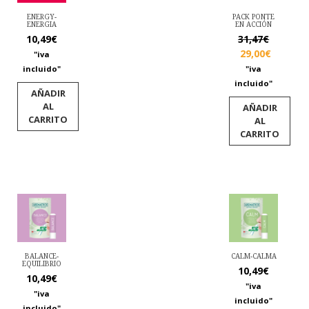
ENERGY-
PACK PONTE
ENERGIA
EN ACCIÓN
El
10,49
€
31,47
€
precio
El
29,00
€
"iva
original
precio
incluido"
"iva
era:
actual
incluido"
AÑADIR
31,47€.
es:
AL
AÑADIR
29,00€.
CARRITO
AL
CARRITO
BALANCE-
CALM-CALMA
EQUILIBRIO
10,49
€
10,49
€
"iva
"iva
incluido"
incluido"