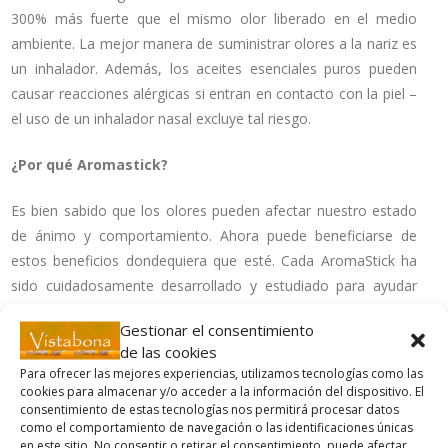
300% más fuerte que el mismo olor liberado en el medio
ambiente. La mejor manera de suministrar olores a la nariz es
un inhalador. Además, los aceites esenciales puros pueden
causar reacciones alérgicas si entran en contacto con la piel –
el uso de un inhalador nasal excluye tal riesgo.
¿Por qué Aromastick?
Es bien sabido que los olores pueden afectar nuestro estado
de ánimo y comportamiento. Ahora puede beneficiarse de
estos beneficios dondequiera que esté. Cada AromaStick ha
sido cuidadosamente desarrollado y estudiado para ayudar
con situaciones específicas, desde la falta de energía o
Gestionar el consentimiento
enfoque hasta la necesidad de relajación. Conveniente y fácil
de las cookies
de usar y lo suficientemente pequeño como para caber en su
Para ofrecer las mejores experiencias, utilizamos tecnologías como las
bolso o bolsillo.
cookies para almacenar y/o acceder a la información del dispositivo. El
consentimiento de estas tecnologías nos permitirá procesar datos
como el comportamiento de navegación o las identificaciones únicas
¿Cómo funciona Aromastick?
en este sitio. No consentir o retirar el consentimiento, puede afectar