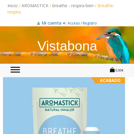
Skip
Inicio
/
AROMASTICK
/
breathe - respira bien
/ Breathe-
to
content
respira
Mi cuenta
Acceso / Registro
Vistabona
0,00€
ACABADO