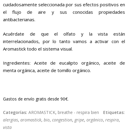
cuidadosamente seleccionada por sus efectos positivos en
el flujo de aire y sus conocidas propiedades
antibacterianas.
Acuérdate de que el olfato y la vista están
interrelacionados, por lo tanto vamos a activar con el
Aromastick todo el sistema visual.
Ingredientes: Aceite de eucalipto orgánico, aceite de
menta orgánica, aceite de tomillo orgánico.
Gastos de envío gratis desde 90€.
Categorías:
AROMASTICK
,
breathe - respira bien
Etiquetas:
alergias
,
aromastick
,
bio
,
congestion
,
gripe
,
orgánico
,
respira
,
vista