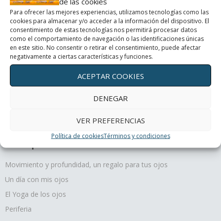
de las cookies
Un día con mis ojos
Para ofrecer las mejores experiencias, utilizamos tecnologías como las
cookies para almacenar y/o acceder a la información del dispositivo. El
consentimiento de estas tecnologías nos permitirá procesar datos
El Yoga de los ojos
como el comportamiento de navegación o las identificaciones únicas
en este sitio. No consentir o retirar el consentimiento, puede afectar
negativamente a ciertas características y funciones.
Periferia
ACEPTAR COOKIES
¿Cómo curan los colores?
DENEGAR
VER PREFERENCIAS
Política de cookies
Términos y condiciones
Terapias oculares
Movimiento y profundidad, un regalo para tus ojos
Un día con mis ojos
El Yoga de los ojos
Periferia