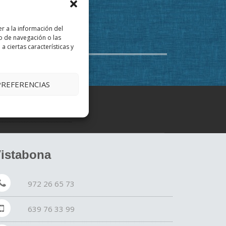
r a la información del
o de navegación o las
a ciertas características y
PREFERENCIAS
 curan los colores?
istabona
972 26 65 73
639 76 33 99