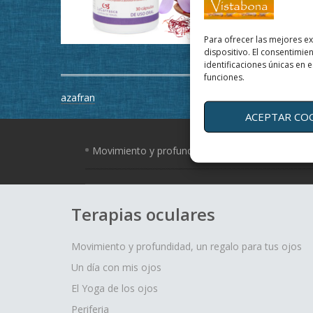
Para ofrecer las mejores e
dispositivo. El consentimi
identificaciones únicas en e
funciones.
Navegación
azafran
de
ACEPTAR CO
entradas
Movimiento y profundidad, un regalo para tus o
Terapias oculares
Movimiento y profundidad, un regalo para tus ojos
Un día con mis ojos
El Yoga de los ojos
Periferia