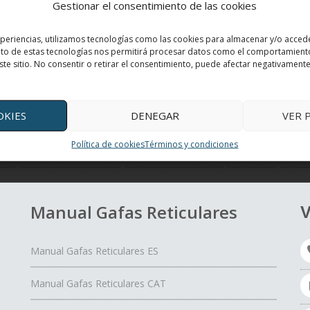
Gestionar el consentimiento de las cookies
xperiencias, utilizamos tecnologías como las cookies para almacenar y/o accede
ento de estas tecnologías nos permitirá procesar datos como el comportamient
ste sitio. No consentir o retirar el consentimiento, puede afectar negativamente 
OKIES
DENEGAR
VER 
Política de cookies
Términos y condiciones
jos
Un día con mis ojos
El Yoga de los ojos
Periferia
¿Cómo
Manual Gafas Reticulares
V
Manual Gafas Reticulares ES
Manual Gafas Reticulares CAT