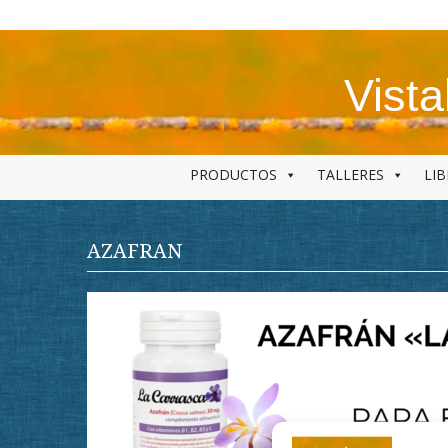
Skip
to
content
Vist
PRODUCTOS
TALLERES
LI
AZAFRAN