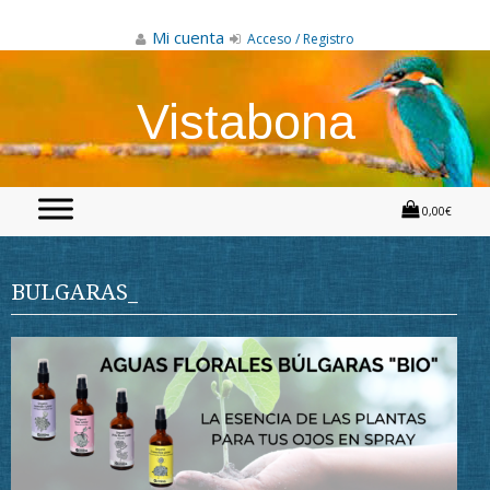
Skip
to
Mi cuenta
Acceso / Registro
content
Vistabona
0,00€
BULGARAS_