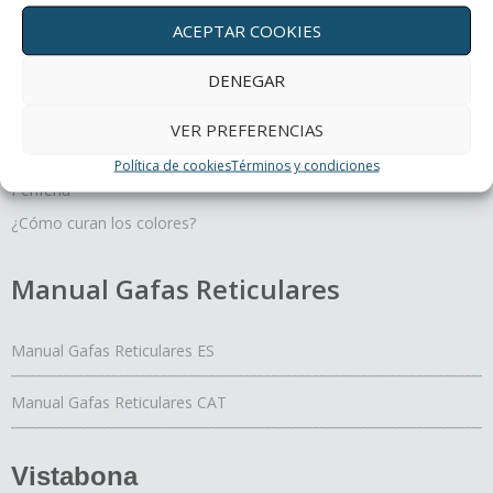
ACEPTAR COOKIES
Terapias oculares
DENEGAR
Movimiento y profundidad, un regalo para tus ojos
Un día con mis ojos
VER PREFERENCIAS
El Yoga de los ojos
Política de cookies
Términos y condiciones
Periferia
¿Cómo curan los colores?
Manual Gafas Reticulares
Manual Gafas Reticulares ES
Manual Gafas Reticulares CAT
Vistabona