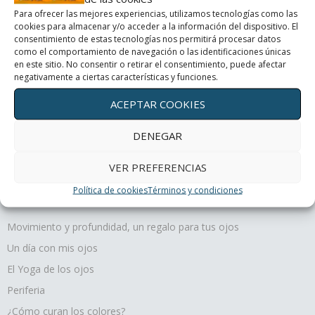
Un día con mis ojos
Para ofrecer las mejores experiencias, utilizamos tecnologías como las
cookies para almacenar y/o acceder a la información del dispositivo. El
consentimiento de estas tecnologías nos permitirá procesar datos
El Yoga de los ojos
como el comportamiento de navegación o las identificaciones únicas
en este sitio. No consentir o retirar el consentimiento, puede afectar
negativamente a ciertas características y funciones.
Periferia
ACEPTAR COOKIES
¿Cómo curan los colores?
DENEGAR
VER PREFERENCIAS
Terapias oculares
Política de cookies
Términos y condiciones
Movimiento y profundidad, un regalo para tus ojos
Un día con mis ojos
El Yoga de los ojos
Periferia
¿Cómo curan los colores?