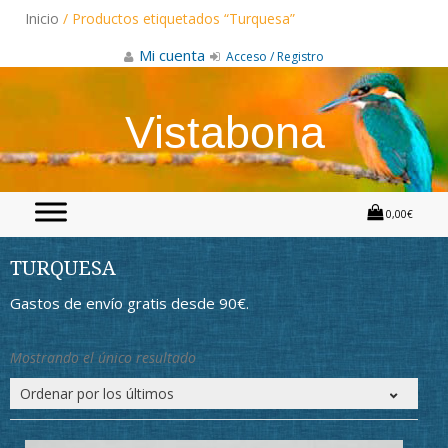
Skip
Inicio
/ Productos etiquetados “Turquesa”
to
content
Mi cuenta
Acceso / Registro
Vistabona
0,00€
TURQUESA
Gastos de envío gratis desde 90€.
Mostrando el único resultado